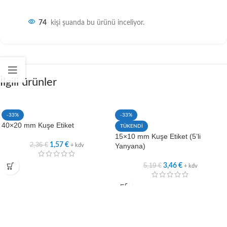
74
kişi şuanda bu ürünü inceliyor.
İlgili ürünler
-33%
-33%
40×20 mm Kuşe Etiket
TÜKENDİ
15×10 mm Kuşe Etiket (5’li
2,36
€
1,57
€
Yanyana)
+ kdv
5,19
€
3,46
€
+ kdv