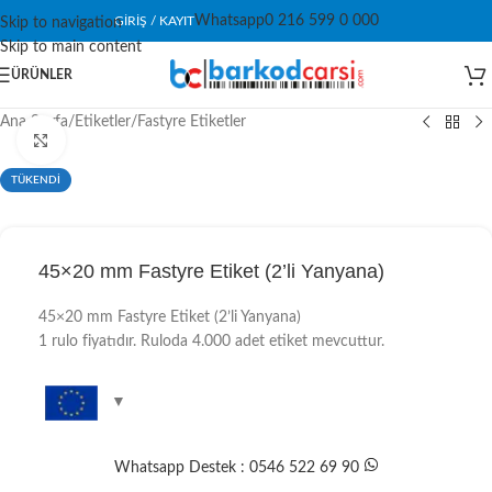
Whatsapp
0 216 599 0 000
GIRIŞ / KAYIT
Skip to navigation
Skip to main content
ÜRÜNLER
Ana Sayfa
/
Etiketler
/
Fastyre Etiketler
Click to enlarge
TÜKENDİ
45×20 mm Fastyre Etiket (2’li Yanyana)
45×20 mm Fastyre Etiket (2’li Yanyana)
1 rulo fiyatıdır. Ruloda 4.000 adet etiket mevcuttur.
Whatsapp Destek : 0546 522 69 90