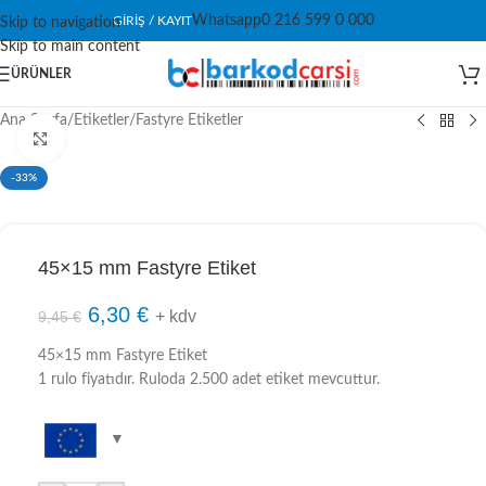
Whatsapp
0 216 599 0 000
GIRIŞ / KAYIT
Skip to navigation
Skip to main content
ÜRÜNLER
Ana Sayfa
/
Etiketler
/
Fastyre Etiketler
Click to enlarge
-33%
45×15 mm Fastyre Etiket
6,30
€
+ kdv
9,45
€
45×15 mm Fastyre Etiket
1 rulo fiyatıdır. Ruloda 2.500 adet etiket mevcuttur.