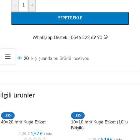
-
+
SEPETE EKLE
Whatsapp Destek : 0546 522 69 90
20
kişi şuanda bu ürünü inceliyor.
İlgili ürünler
-33%
-33%
40×20 mm Kuşe Etiket
10×10 mm Kuşe Etiket (10’lu
Bitişik)
2,36
€
1,57
€
+ kdv
7,78
€