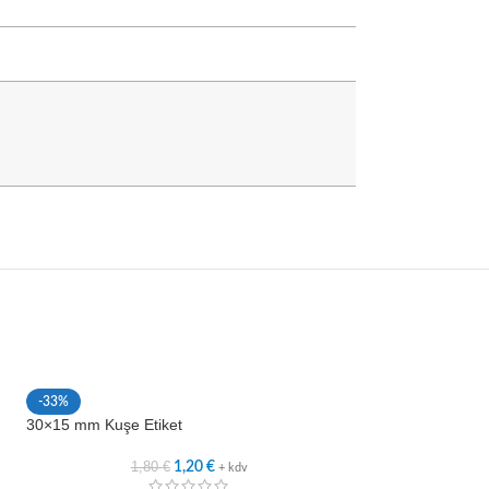
-33%
-33%
30×15 mm Kuşe Etiket
40×10 mm Kuşe Et
1,80
€
2,3
1,20
€
+ kdv