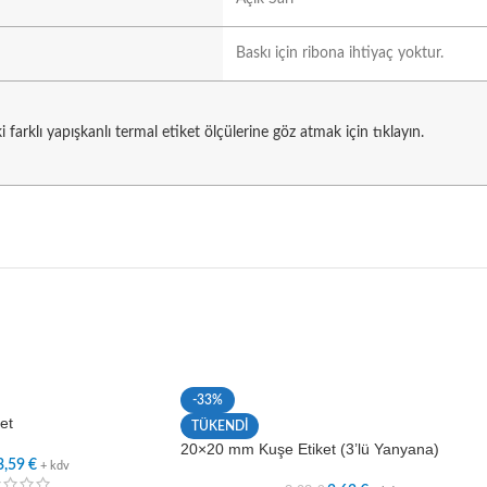
Baskı için ribona ihtiyaç yoktur.
 farklı yapışkanlı termal etiket ölçülerine göz atmak için tıklayın.
-33%
et
TÜKENDİ
20×20 mm Kuşe Etiket (3’lü Yanyana)
3,59
€
+ kdv