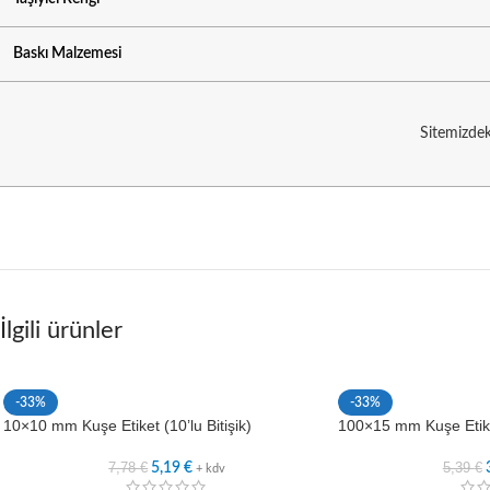
Baskı Malzemesi
Sitemizdeki
İlgili ürünler
-33%
-33%
10×10 mm Kuşe Etiket (10’lu Bitişik)
100×15 mm Kuşe Etik
7,78
€
5,39
€
5,19
€
+ kdv