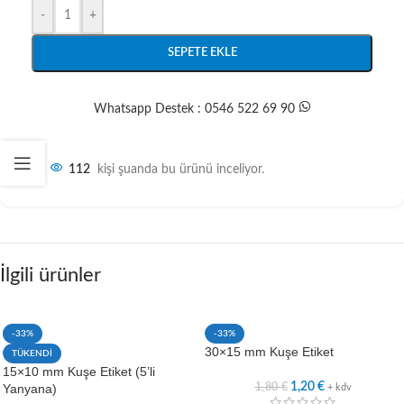
-
+
SEPETE EKLE
Whatsapp Destek : 0546 522 69 90
112
kişi şuanda bu ürünü inceliyor.
İlgili ürünler
-33%
-33%
30×15 mm Kuşe Etiket
TÜKENDİ
15×10 mm Kuşe Etiket (5’li
1,80
€
1,20
€
Yanyana)
+ kdv