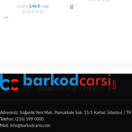
5,19
€
3,46
€
+ kdv
Adresimiz: Soğanlık Yeni Mah. Pamukkale Sok. 15/1 Kartal/ İstanbul / TR
Telefon: (216) 599 0000
Mail: info@barkodcarsi.com