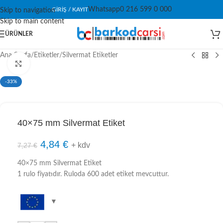
Whatsapp
0 216 599 0 000
GIRIŞ / KAYIT
Skip to navigation
Skip to main content
ÜRÜNLER
Ana Sayfa
/
Etiketler
/
Silvermat Etiketler
Click to enlarge
-33%
40×75 mm Silvermat Etiket
4,84
€
+ kdv
7,27
€
40×75 mm Silvermat Etiket
1 rulo fiyatıdır. Ruloda 600 adet etiket mevcuttur.