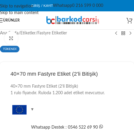
Whatsapp
0 216 599 0 000
GIRIŞ / KAYIT
Skip to navigation
Skip to main content
ÜRÜNLER
Ana Sayfa
/
Etiketler
/
Fastyre Etiketler
Click to enlarge
TÜKENDİ
40×70 mm Fastyre Etiket (2’li Bitişik)
40×70 mm Fastyre Etiket (2’li Bitişik)
1 rulo fiyatıdır. Ruloda 1.200 adet etiket mevcuttur.
Whatsapp Destek : 0546 522 69 90