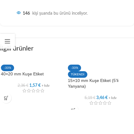
146
kişi şuanda bu ürünü inceliyor.
İlgili ürünler
-33%
-33%
40×20 mm Kuşe Etiket
TÜKENDİ
15×10 mm Kuşe Etiket (5’li
2,36
€
1,57
€
Yanyana)
+ kdv
5,19
€
3,46
€
+ kdv