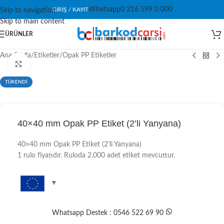
Whatsapp
0 216 599 0 000
GIRIŞ / KAYIT
Skip to navigation
Skip to main content
ÜRÜNLER
Ana Sayfa
/
Etiketler
/
Opak PP Etiketler
Click to enlarge
TÜKENDİ
40×40 mm Opak PP Etiket (2’li Yanyana)
40×40 mm Opak PP Etiket (2’li Yanyana)
1 rulo fiyatıdır. Ruloda 2.000 adet etiket mevcuttur.
Whatsapp Destek : 0546 522 69 90