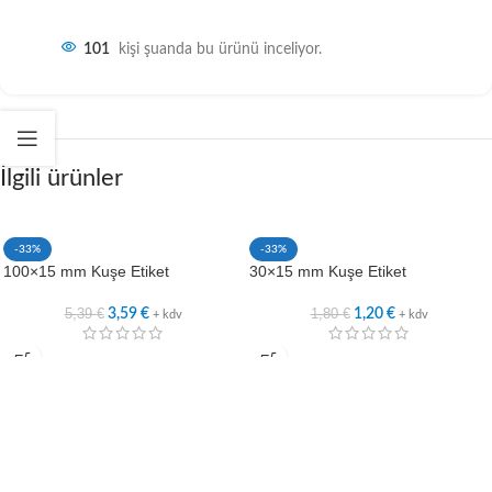
101
kişi şuanda bu ürünü inceliyor.
İlgili ürünler
-33%
-33%
100×15 mm Kuşe Etiket
30×15 mm Kuşe Etiket
5,39
€
1,80
€
3,59
€
1,20
€
+ kdv
+ kdv