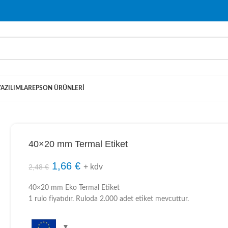
YAZILIMLAR
EPSON ÜRÜNLERI
40×20 mm Termal Etiket
1,66
€
+ kdv
2,48
€
40×20 mm Eko Termal Etiket
1 rulo fiyatıdır. Ruloda 2.000 adet etiket mevcuttur.