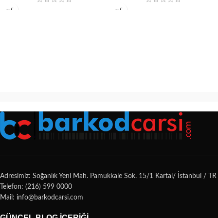
Adresimiz: Soğanlık Yeni Mah. Pamukkale Sok. 15/1 Kartal/ İstanbul / TR
Telefon: (216) 599 0000
Mail: info@barkodcarsi.com
GÜNCEL BLOG İÇERIĞI