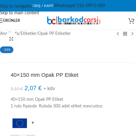
Whatsapp
0 216 599 0 000
GIRIŞ / KAYIT
Skip to navigation
Skip to main content
ÜRÜNLER
Ana Sayfa
/
Etiketler
/
Opak PP Etiketler
Click to enlarge
-33%
40×150 mm Opak PP Etiket
2,07
€
+ kdv
3,10
€
40×150 mm Opak PP Etiket
1 rulo fiyatıdır. Ruloda 300 adet etiket mevcuttur.