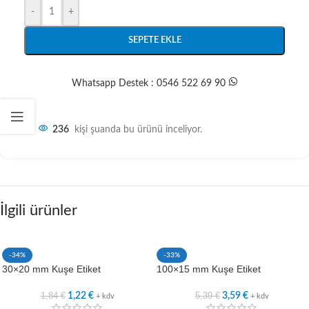
-
+
SEPETE EKLE
Whatsapp Destek : 0546 522 69 90
236
kişi şuanda bu ürünü inceliyor.
İlgili ürünler
-34%
-33%
30×20 mm Kuşe Etiket
100×15 mm Kuşe Etiket
1,84
€
5,39
€
1,22
€
3,59
€
+ kdv
+ kdv