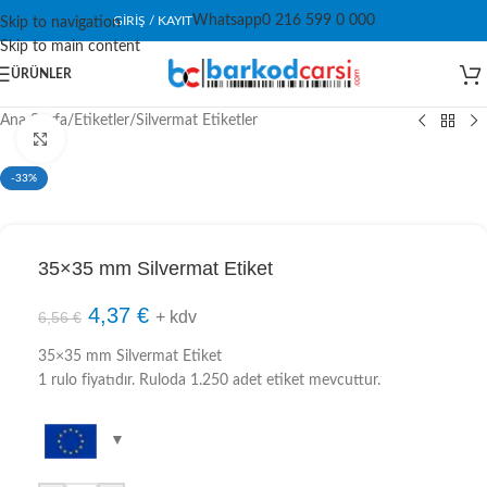
Whatsapp
0 216 599 0 000
GIRIŞ / KAYIT
Skip to navigation
Skip to main content
ÜRÜNLER
Ana Sayfa
/
Etiketler
/
Silvermat Etiketler
Click to enlarge
-33%
35×35 mm Silvermat Etiket
4,37
€
+ kdv
6,56
€
35×35 mm Silvermat Etiket
1 rulo fiyatıdır. Ruloda 1.250 adet etiket mevcuttur.