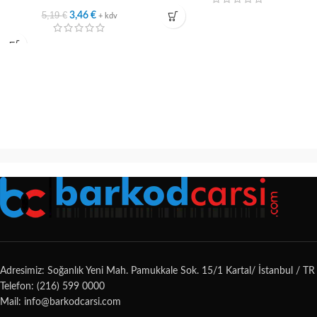
5,19
€
3,46
€
+ kdv
Adresimiz: Soğanlık Yeni Mah. Pamukkale Sok. 15/1 Kartal/ İstanbul / TR
Telefon: (216) 599 0000
Mail: info@barkodcarsi.com