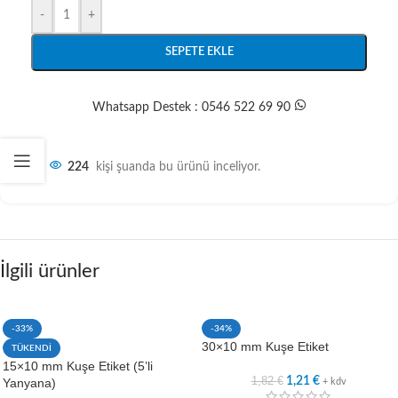
-
+
SEPETE EKLE
Whatsapp Destek : 0546 522 69 90
224
kişi şuanda bu ürünü inceliyor.
İlgili ürünler
-33%
-34%
30×10 mm Kuşe Etiket
TÜKENDİ
15×10 mm Kuşe Etiket (5’li
1,82
€
1,21
€
Yanyana)
+ kdv