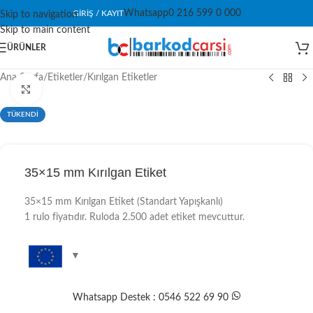
Whatsapp
0 216 599 0 000
GIRIŞ / KAYIT
Skip to navigation
Skip to main content
ÜRÜNLER
Ana Sayfa
/
Etiketler
/
Kırılgan Etiketler
Click to enlarge
TÜKENDİ
35×15 mm Kırılgan Etiket
35×15 mm Kırılgan Etiket (Standart Yapışkanlı)
1 rulo fiyatıdır. Ruloda 2.500 adet etiket mevcuttur.
Whatsapp Destek : 0546 522 69 90