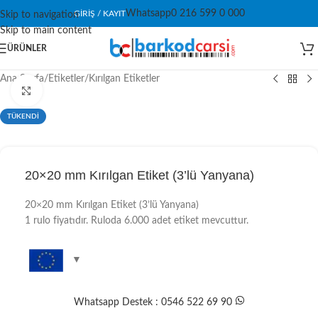
Whatsapp
0 216 599 0 000
GIRIŞ / KAYIT
Skip to navigation
Skip to main content
ÜRÜNLER
Ana Sayfa
/
Etiketler
/
Kırılgan Etiketler
Click to enlarge
TÜKENDİ
20×20 mm Kırılgan Etiket (3’lü Yanyana)
20×20 mm Kırılgan Etiket (3’lü Yanyana)
1 rulo fiyatıdır. Ruloda 6.000 adet etiket mevcuttur.
Whatsapp Destek : 0546 522 69 90