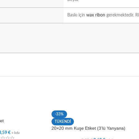
Baskı için
wax ribon
gerekmektedir. Rib
-33%
et
TÜKENDİ
20×20 mm Kuşe Etiket (3’lü Yanyana)
3,59
€
+ kdv