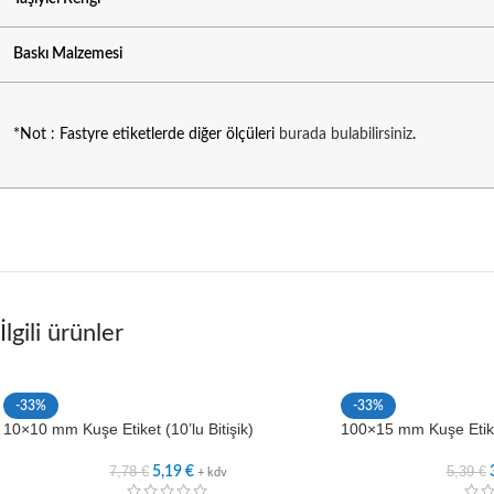
Baskı Malzemesi
*Not : Fastyre etiketlerde diğer ölçüleri
burada bulabilirsiniz
.
İlgili ürünler
-33%
-33%
10×10 mm Kuşe Etiket (10’lu Bitişik)
100×15 mm Kuşe Etik
7,78
€
5,39
€
5,19
€
+ kdv