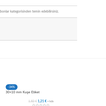
onlar kategorisinden temin edebilirsiniz.
-34%
-33%
30×10 mm Kuşe Etiket
35×15 mm Kuşe Et
1,82
€
2,0
1,21
€
+ kdv