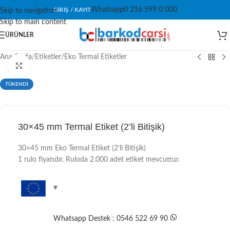
Whatsapp
0 216 599 0 000
GIRIŞ / KAYIT
Skip to navigation
Skip to main content
ÜRÜNLER
Ana Sayfa
/
Etiketler
/
Eko Termal Etiketler
Click to enlarge
TÜKENDİ
30×45 mm Termal Etiket (2’li Bitişik)
30×45 mm Eko Termal Etiket (2’li Bitişik)
1 rulo fiyatıdır. Ruloda 2.000 adet etiket mevcuttur.
Whatsapp Destek : 0546 522 69 90