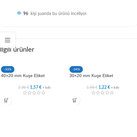
96
kişi şuanda bu ürünü inceliyor.
İlgili ürünler
-33%
-34%
40×20 mm Kuşe Etiket
30×20 mm Kuşe Etiket
2,36
€
1,84
€
1,57
€
1,22
€
+ kdv
+ kdv