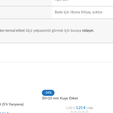
Baskı için ribona ihtiyaç yoktur.
en termal etiket
ölçü yelpazemizi görmek için buraya
tıklayın
.
-34%
30×10 mm Kuşe Etiket
 (5’li Yanyana)
1,82
€
1,21
€
+ kdv