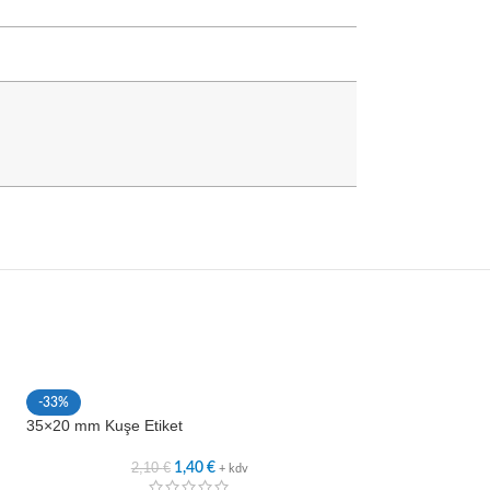
-33%
-33%
35×20 mm Kuşe Etiket
45×15 mm Kuşe Et
2,10
€
2,5
1,40
€
+ kdv