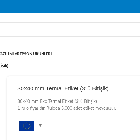
YAZILIMLAR
EPSON ÜRÜNLERI
işik)
30×40 mm Termal Etiket (3’lü Bitişik)
30×40 mm Eko Termal Etiket (3’lü Bitişik)
1 rulo fiyatıdır. Ruloda 3.000 adet etiket mevcuttur.