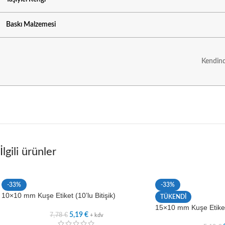
Baskı Malzemesi
Kendind
İlgili ürünler
-33%
-33%
10×10 mm Kuşe Etiket (10’lu Bitişik)
TÜKENDİ
15×10 mm Kuşe Etiket
7,78
€
5,19
€
+ kdv