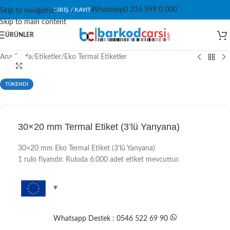
Whatsapp
0 216 599 0 000
GIRIŞ / KAYIT
Skip to navigation
Skip to main content
ÜRÜNLER
Ana Sayfa
/
Etiketler
/
Eko Termal Etiketler
Click to enlarge
TÜKENDİ
30×20 mm Termal Etiket (3’lü Yanyana)
30×20 mm Eko Termal Etiket (3’lü Yanyana)
1 rulo fiyatıdır. Ruloda 6.000 adet etiket mevcuttur.
Whatsapp Destek : 0546 522 69 90