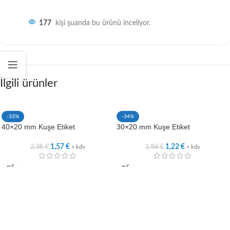
177
kişi şuanda bu ürünü inceliyor.
İlgili ürünler
-33%
-34%
40×20 mm Kuşe Etiket
30×20 mm Kuşe Etiket
2,36
€
1,84
€
1,57
€
1,22
€
+ kdv
+ kdv