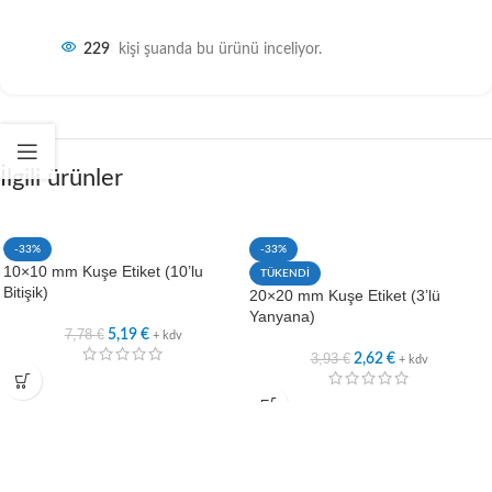
229
kişi şuanda bu ürünü inceliyor.
İlgili ürünler
-33%
-33%
10×10 mm Kuşe Etiket (10’lu
TÜKENDİ
Bitişik)
20×20 mm Kuşe Etiket (3’lü
Yanyana)
7,78
€
5,19
€
+ kdv
3,93
€
2,62
€
+ kdv