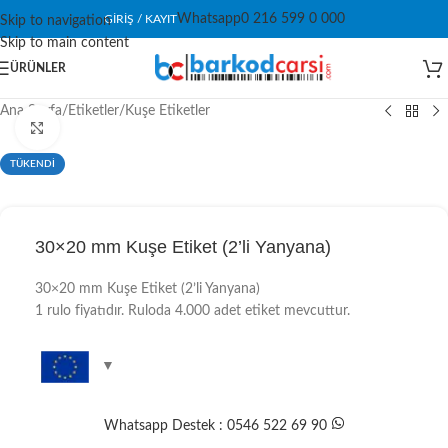
Whatsapp
0 216 599 0 000
GIRIŞ / KAYIT
Skip to navigation
Skip to main content
ÜRÜNLER
Ana Sayfa
/
Etiketler
/
Kuşe Etiketler
Click to enlarge
TÜKENDİ
30×20 mm Kuşe Etiket (2’li Yanyana)
30×20 mm Kuşe Etiket (2’li Yanyana)
1 rulo fiyatıdır. Ruloda 4.000 adet etiket mevcuttur.
Whatsapp Destek : 0546 522 69 90