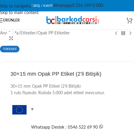
Whatsapp
0 216 599 0 000
GIRIŞ / KAYIT
Skip to navigation
Skip to main content
ÜRÜNLER
Ana Sayfa
/
Etiketler
/
Opak PP Etiketler
Click to enlarge
TÜKENDİ
30×15 mm Opak PP Etiket (2’li Bitişik)
30×15 mm Opak PP Etiket (2’li Bitişik)
1 rulo fiyatıdır. Ruloda 5.000 adet etiket mevcuttur.
Whatsapp Destek : 0546 522 69 90