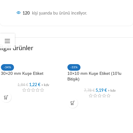
120
kişi şuanda bu ürünü inceliyor.
İlgili ürünler
-34%
-33%
30×20 mm Kuşe Etiket
10×10 mm Kuşe Etiket (10’lu
Bitişik)
1,84
€
1,22
€
+ kdv
7,78
€
5,19
€
+ kdv