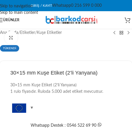
Whatsapp
0 216 599 0 000
GIRIŞ / KAYIT
Skip to navigation
Skip to main content
ÜRÜNLER
Ana Sayfa
/
Etiketler
/
Kuşe Etiketler
Click to enlarge
TÜKENDİ
30×15 mm Kuşe Etiket (2’li Yanyana)
30×15 mm Kuşe Etiket (2’li Yanyana)
1 rulo fiyatıdır. Ruloda 5.000 adet etiket mevcuttur.
Whatsapp Destek : 0546 522 69 90