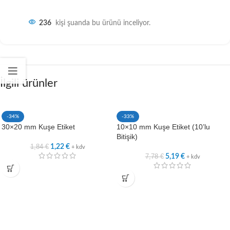
236
kişi şuanda bu ürünü inceliyor.
İlgili ürünler
-34%
-33%
30×20 mm Kuşe Etiket
10×10 mm Kuşe Etiket (10’lu
Bitişik)
1,84
€
1,22
€
+ kdv
7,78
€
5,19
€
+ kdv