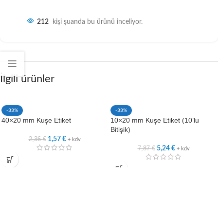
212
kişi şuanda bu ürünü inceliyor.
İlgili ürünler
-33%
-33%
40×20 mm Kuşe Etiket
10×20 mm Kuşe Etiket (10’lu
Bitişik)
2,36
€
1,57
€
+ kdv
7,87
€
5,24
€
+ kdv