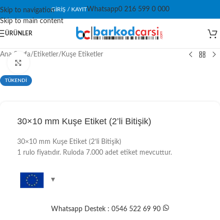
Whatsapp
0 216 599 0 000
GIRIŞ / KAYIT
Skip to navigation
Skip to main content
ÜRÜNLER
Ana Sayfa
/
Etiketler
/
Kuşe Etiketler
Click to enlarge
TÜKENDİ
30×10 mm Kuşe Etiket (2’li Bitişik)
30×10 mm Kuşe Etiket (2’li Bitişik)
1 rulo fiyatıdır. Ruloda 7.000 adet etiket mevcuttur.
Whatsapp Destek : 0546 522 69 90