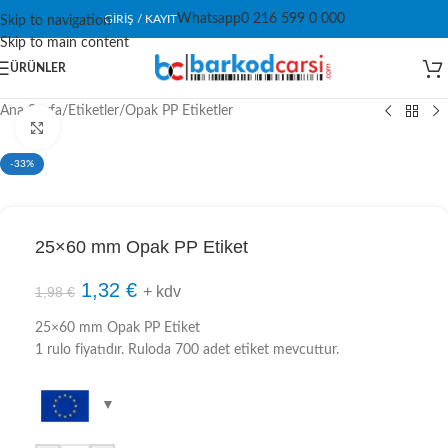
Whatsapp
0 216 599 0 000
GIRIŞ / KAYIT
Skip to navigation
Skip to main content
ÜRÜNLER
Ana Sayfa
/
Etiketler
/
Opak PP Etiketler
Click to enlarge
-33%
25×60 mm Opak PP Etiket
1,32
€
+ kdv
1,98
€
25×60 mm Opak PP Etiket
1 rulo fiyatıdır. Ruloda 700 adet etiket mevcuttur.