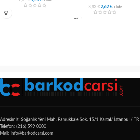
5,24
€
+ kdv
3,93
€
2,62
€
+ kdv
Adresimiz: Soğanlık Yeni Mah. Pamukkale Sok. 15/1 Kartal/ İstanbul / TR
Telefon: (216) 599 0000
Mail: info@barkodcarsi.com