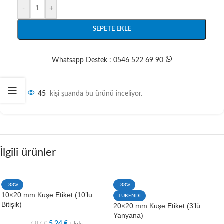
-
+
SEPETE EKLE
Whatsapp Destek : 0546 522 69 90
45
kişi şuanda bu ürünü inceliyor.
İlgili ürünler
-33%
-33%
10×20 mm Kuşe Etiket (10’lu
TÜKENDİ
Bitişik)
20×20 mm Kuşe Etiket (3’lü
Yanyana)
7,87
€