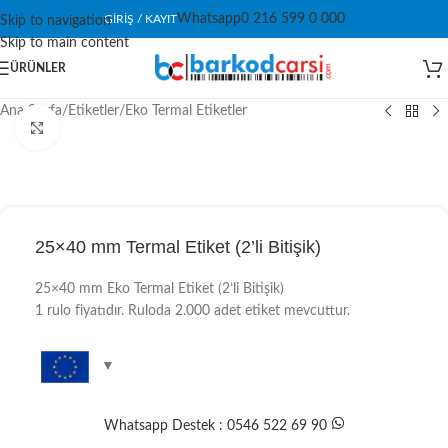
Whatsapp
0 216 599 0 000
GIRIŞ / KAYIT
Skip to navigation
Skip to main content
ÜRÜNLER
Ana Sayfa
/
Etiketler
/
Eko Termal Etiketler
Click to enlarge
25×40 mm Termal Etiket (2’li Bitişik)
25×40 mm Eko Termal Etiket (2’li Bitişik)
1 rulo fiyatıdır. Ruloda 2.000 adet etiket mevcuttur.
Whatsapp Destek : 0546 522 69 90