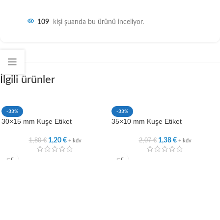
109
kişi şuanda bu ürünü inceliyor.
İlgili ürünler
-33%
-33%
30×15 mm Kuşe Etiket
35×10 mm Kuşe Etiket
1,80
€
2,07
€
1,20
€
1,38
€
+ kdv
+ kdv