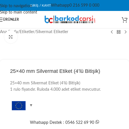
Whatsapp
0 216 599 0 000
GIRIŞ / KAYIT
Skip to navigation
Skip to main content
ÜRÜNLER
Ana Sayfa
/
Etiketler
/
Silvermat Etiketler
Click to enlarge
25×40 mm Silvermat Etiket (4’lü Bitişik)
25×40 mm Silvermat Etiket (4’lü Bitişik)
1 rulo fiyatıdır. Ruloda 4.000 adet etiket mevcuttur.
Whatsapp Destek : 0546 522 69 90