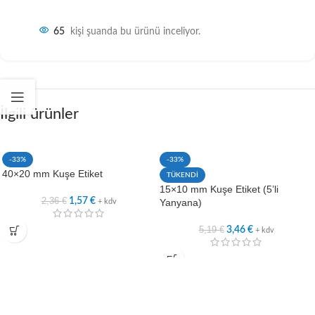
65
kişi şuanda bu ürünü inceliyor.
İlgili ürünler
-33%
-33%
40×20 mm Kuşe Etiket
TÜKENDİ
15×10 mm Kuşe Etiket (5’li
2,36
€
1,57
€
Yanyana)
+ kdv
5,19
€
3,46
€
+ kdv