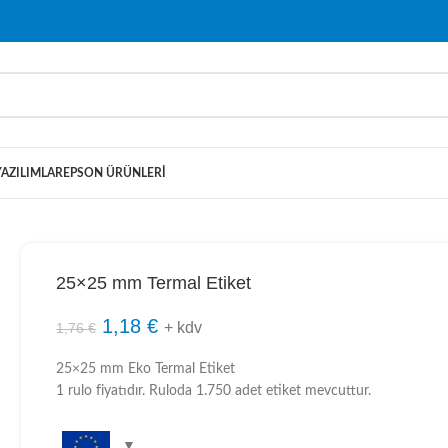
YAZILIMLAR
EPSON ÜRÜNLERI
25×25 mm Termal Etiket
1,18
€
+ kdv
1,76
€
25×25 mm Eko Termal Etiket
1 rulo fiyatıdır. Ruloda 1.750 adet etiket mevcuttur.