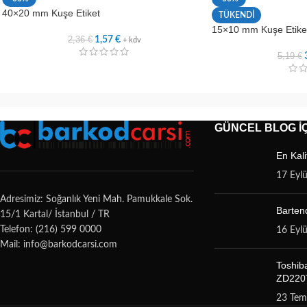
40×20 mm Kuşe Etiket
TÜKENDİ
15×10 mm Kuşe Etiket
2,36
€
1,57
€
+ kdv
5,19
€
GÜNCEL BLOG İÇ
En Kali
17 Eyl
Adresimiz: Soğanlık Yeni Mah. Pamukkale Sok.
Bartend
15/1 Kartal/ İstanbul / TR
Telefon: (216) 599 0000
16 Eyl
Mail: info@barkodcarsi.com
Toshib
ZD220T
23 Te