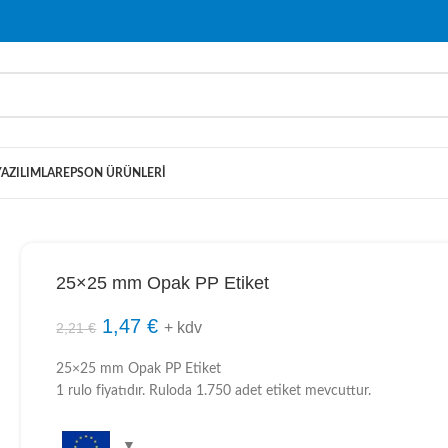
YAZILIMLAR
EPSON ÜRÜNLERI
25×25 mm Opak PP Etiket
1,47
€
+ kdv
2,21
€
25×25 mm Opak PP Etiket
1 rulo fiyatıdır. Ruloda 1.750 adet etiket mevcuttur.