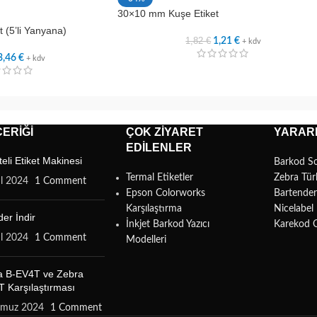
30×10 mm Kuşe Etiket
 (5’li Yanyana)
1,82
€
1,21
€
+ kdv
3,46
€
+ kdv
ERIĞI
ÇOK ZIYARET
YARARL
EDILENLER
teli Etiket Makinesi
Barkod S
Termal Etiketler
Zebra Tür
ül 2024
1 Comment
Epson Colorworks
Bartende
Karşılaştırma
Nicelabe
er İndir
İnkjet Barkod Yazıcı
Karekod 
ül 2024
1 Comment
Modelleri
a B-EV4T ve Zebra
 Karşılaştırması
mmuz 2024
1 Comment