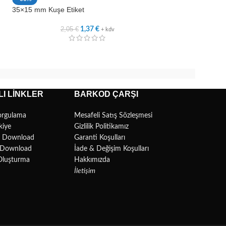
35×15 mm Kuşe Etiket
45×10 mm Kuşe Et
2,05
€
2,5
1,37
€
+ kdv
I LINKLER
BARKOD ÇARŞI
orgulama
Mesafeli Satış Sözleşmesi
kiye
Gizlilik Politikamız
r Download
Garanti Koşulları
l Download
İade & Değişim Koşulları
Oluşturma
Hakkımızda
İletişim