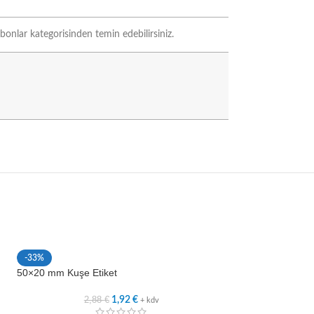
onlar kategorisinden temin edebilirsiniz.
-33%
-33%
50×20 mm Kuşe Etiket
60×10 mm Kuşe Et
2,88
€
3,3
1,92
€
+ kdv