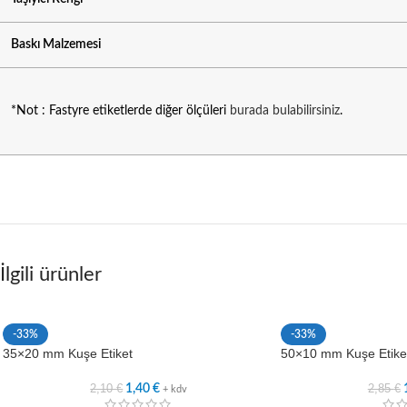
Baskı Malzemesi
*Not : Fastyre etiketlerde diğer ölçüleri
burada bulabilirsiniz
.
İlgili ürünler
-33%
-33%
35×20 mm Kuşe Etiket
50×10 mm Kuşe Etike
2,10
€
2,85
€
1,40
€
+ kdv