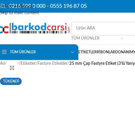
EL: 0216 599 0 000 -
0555 196 87 05
Skip to navigation
Skip to main content
TÜM ÜRÜNLER
TÜM ÜRÜNLER
ETIKETLER
RIBONLAR
DONANIM
Ana Sayfa
/
Etiketler
/
Fastyre Etiketler
/
25 mm Çap Fastyre Etiket (3’lü Yany
Click to enlarge
TÜKENDİ