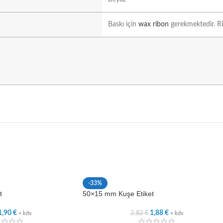
Baskı için
wax ribon
gerekmektedir. Rib
-33%
t
50×15 mm Kuşe Etiket
2,82
€
1,90
€
1,88
€
+ kdv
+ kdv