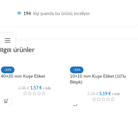
194
kişi şuanda bu ürünü inceliyor.
İlgili ürünler
-33%
-33%
40×20 mm Kuşe Etiket
10×10 mm Kuşe Etiket (10’lu
Bitişik)
2,36
€
1,57
€
+ kdv
7,78
€
5,19
€
+ kdv