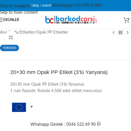
Whatsapp
0 216 599 0 000
GIRIŞ / KAYIT
Skip to navigation
Skip to main content
ÜRÜNLER
Ana Sayfa
/
Etiketler
/
Opak PP Etiketler
Click to enlarge
TÜKENDİ
20×30 mm Opak PP Etiket (3’lü Yanyana)
20×30 mm Opak PP Etiket (3‘lü Yanyana)
1 rulo fiyatıdır. Ruloda 4.500 adet etiket mevcuttur.
Whatsapp Destek : 0546 522 69 90