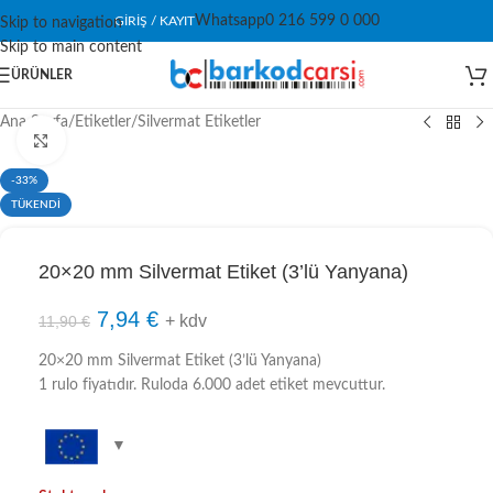
Whatsapp
0 216 599 0 000
GIRIŞ / KAYIT
Skip to navigation
Skip to main content
ÜRÜNLER
Ana Sayfa
/
Etiketler
/
Silvermat Etiketler
Click to enlarge
-33%
TÜKENDİ
20×20 mm Silvermat Etiket (3’lü Yanyana)
7,94
€
+ kdv
11,90
€
20×20 mm Silvermat Etiket (3’lü Yanyana)
1 rulo fiyatıdır. Ruloda 6.000 adet etiket mevcuttur.