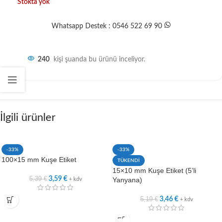
Stokta yok
Whatsapp Destek : 0546 522 69 90
240
kişi şuanda bu ürünü inceliyor.
İlgili ürünler
-33%
-33%
100×15 mm Kuşe Etiket
TÜKENDİ
15×10 mm Kuşe Etiket (5’li
5,39
€
3,59
€
Yanyana)
+ kdv
5,19
€
3,46
€
+ kdv