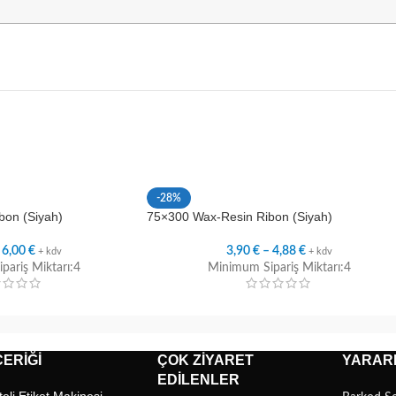
-28%
bon (Siyah)
75×300 Wax-Resin Ribon (Siyah)
–
6,00
€
3,90
€
–
4,88
€
+ kdv
+ kdv
pariş Miktarı:4
Minimum Sipariş Miktarı:4
ERIĞI
ÇOK ZIYARET
YARARL
EDILENLER