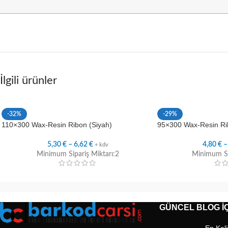
İlgili ürünler
-32%
-29%
110×300 Wax-Resin Ribon (Siyah)
95×300 Wax-Resin Ri
5,30
€
–
6,62
€
4,80
€
+ kdv
Minimum Sipariş Miktarı:2
Minimum Si
GÜNCEL BLOG İÇ