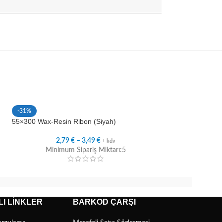
-31%
-29%
55×300 Wax-Resin Ribon (Siyah)
50×300 Wax-Resin 
2,79
€
–
3,49
€
2,6
+ kdv
Minimum Sipariş Miktarı:5
Minimum
I LINKLER
BARKOD ÇARŞI