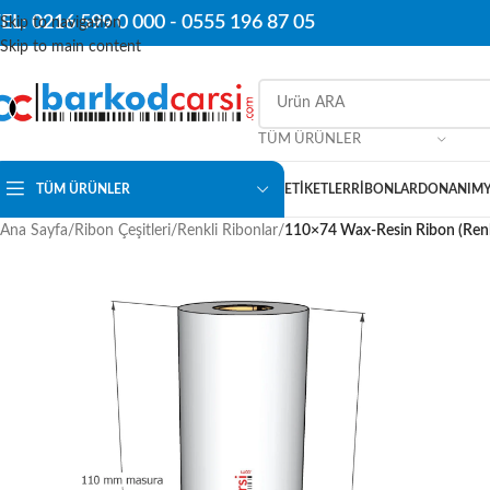
EL: 0216 599 0 000 -
0555 196 87 05
Skip to navigation
Skip to main content
TÜM ÜRÜNLER
TÜM ÜRÜNLER
ETIKETLER
RIBONLAR
DONANIM
Ana Sayfa
/
Ribon Çeşitleri
/
Renkli Ribonlar
/
110×74 Wax-Resin Ribon (Renk