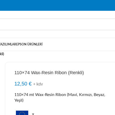
YAZILIMLAR
EPSON ÜRÜNLERI
li)
110×74 Wax-Resin Ribon (Renkli)
12,50
€
+ kdv
110×74 mt Wax-Resin Ribon (Mavi, Kırmızı, Beyaz,
Yeşil)