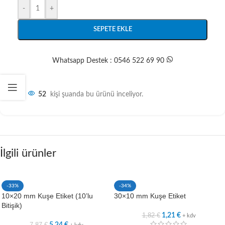
-
+
SEPETE EKLE
Whatsapp Destek : 0546 522 69 90
52
kişi şuanda bu ürünü inceliyor.
İlgili ürünler
-33%
-34%
10×20 mm Kuşe Etiket (10’lu
30×10 mm Kuşe Etiket
Bitişik)
1,82
€
1,21
€
+ kdv
7,87
€