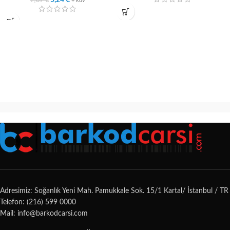
5,24
€
+ kdv
Adresimiz: Soğanlık Yeni Mah. Pamukkale Sok. 15/1 Kartal/ İstanbul / TR
Telefon: (216) 599 0000
Mail: info@barkodcarsi.com