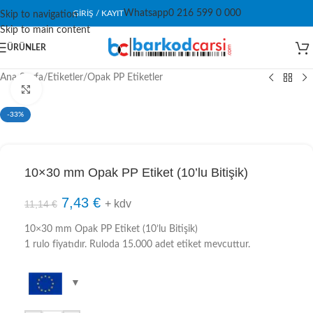
Whatsapp
0 216 599 0 000
GIRIŞ / KAYIT
Skip to navigation
Skip to main content
ÜRÜNLER
Ana Sayfa
/
Etiketler
/
Opak PP Etiketler
Click to enlarge
-33%
10×30 mm Opak PP Etiket (10’lu Bitişik)
7,43
€
+ kdv
11,14
€
10×30 mm Opak PP Etiket (10’lu Bitişik)
1 rulo fiyatıdır. Ruloda 15.000 adet etiket mevcuttur.