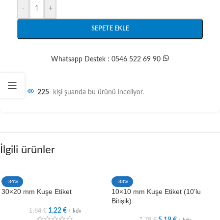
-
+
SEPETE EKLE
Whatsapp Destek : 0546 522 69 90
225
kişi şuanda bu ürünü inceliyor.
İlgili ürünler
-34%
-33%
30×20 mm Kuşe Etiket
10×10 mm Kuşe Etiket (10’lu
Bitişik)
1,84
€
1,22
€
+ kdv
7,78
€