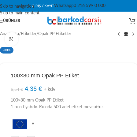
Whatsapp
0 216 599 0 000
GIRIŞ / KAYIT
Skip to navigation
Skip to main content
ÜRÜNLER
Ana Sayfa
/
Etiketler
/
Opak PP Etiketler
Click to enlarge
-33%
100×80 mm Opak PP Etiket
4,36
€
+ kdv
6,54
€
100×80 mm Opak PP Etiket
1 rulo fiyatıdır. Ruloda 500 adet etiket mevcuttur.