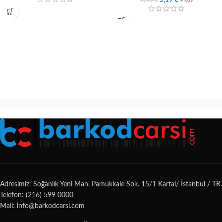
5,19
€
+ kdv
Adresimiz: Soğanlık Yeni Mah. Pamukkale Sok. 15/1 Kartal/ İstanbul / TR
Telefon: (216) 599 0000
Mail: info@barkodcarsi.com