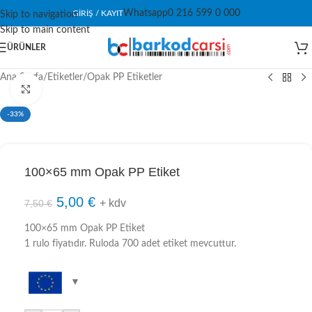
Whatsapp
0 216 599 0 000
GIRIŞ / KAYIT
Skip to navigation
Skip to main content
ÜRÜNLER
Ana Sayfa
/
Etiketler
/
Opak PP Etiketler
Click to enlarge
-33%
100×65 mm Opak PP Etiket
5,00
€
+ kdv
7,50
€
100×65 mm Opak PP Etiket
1 rulo fiyatıdır. Ruloda 700 adet etiket mevcuttur.