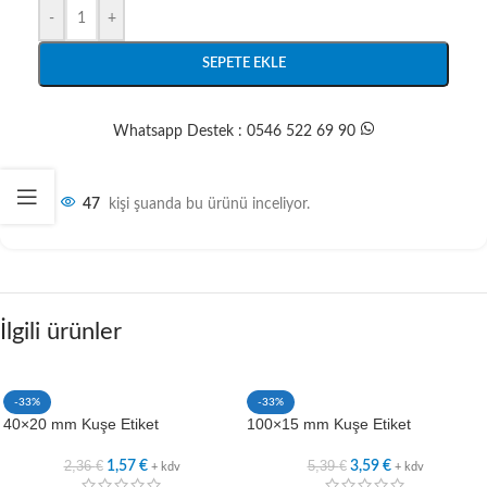
-
+
SEPETE EKLE
Whatsapp Destek : 0546 522 69 90
47
kişi şuanda bu ürünü inceliyor.
İlgili ürünler
-33%
-33%
40×20 mm Kuşe Etiket
100×15 mm Kuşe Etiket
2,36
€
5,39
€
1,57
€
3,59
€
+ kdv
+ kdv