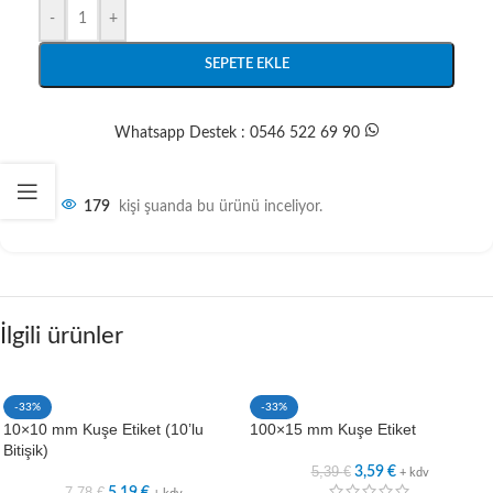
-
+
SEPETE EKLE
Whatsapp Destek : 0546 522 69 90
179
kişi şuanda bu ürünü inceliyor.
İlgili ürünler
-33%
-33%
10×10 mm Kuşe Etiket (10’lu
100×15 mm Kuşe Etiket
Bitişik)
5,39
€
3,59
€
+ kdv
7,78
€