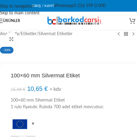
Whatsapp
0 216 599 0 000
GIRIŞ / KAYIT
Skip to navigation
Skip to main content
ÜRÜNLER
Ana Sayfa
/
Etiketler
/
Silvermat Etiketler
Click to enlarge
-33%
100×60 mm Silvermat Etiket
10,65
€
+ kdv
15,98
€
100×60 mm Silvermat Etiket
1 rulo fiyatıdır. Ruloda 700 adet etiket mevcuttur.