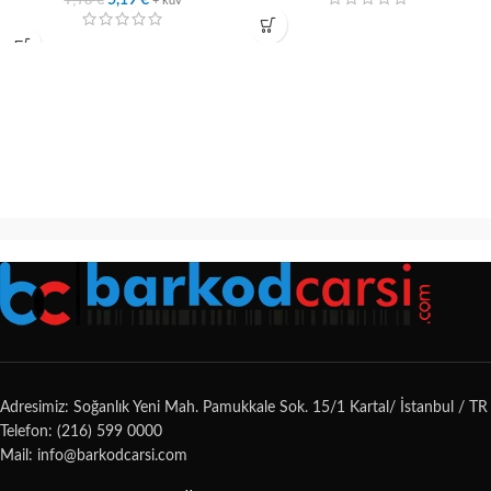
5,19
€
+ kdv
Adresimiz: Soğanlık Yeni Mah. Pamukkale Sok. 15/1 Kartal/ İstanbul / TR
Telefon: (216) 599 0000
Mail: info@barkodcarsi.com