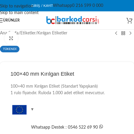
Whatsapp
0 216 599 0 000
GIRIŞ / KAYIT
Skip to navigation
Skip to main content
ÜRÜNLER
Ana Sayfa
/
Etiketler
/
Kırılgan Etiketler
Click to enlarge
TÜKENDİ
100×40 mm Kırılgan Etiket
100×40 mm Kırılgan Etiket (Standart Yapışkanlı)
1 rulo fiyatıdır. Ruloda 1.000 adet etiket mevcuttur.
Whatsapp Destek : 0546 522 69 90