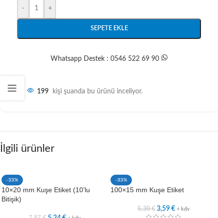
-
+
SEPETE EKLE
Whatsapp Destek : 0546 522 69 90
199
kişi şuanda bu ürünü inceliyor.
İlgili ürünler
-33%
-33%
10×20 mm Kuşe Etiket (10’lu
100×15 mm Kuşe Etiket
Bitişik)
5,39
€
3,59
€
+ kdv
7,87
€