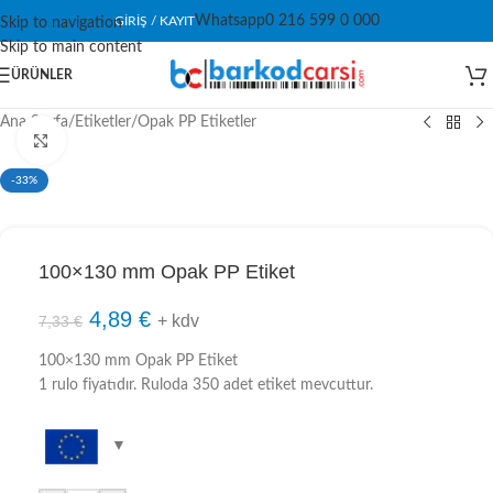
Whatsapp
0 216 599 0 000
GIRIŞ / KAYIT
Skip to navigation
Skip to main content
ÜRÜNLER
Ana Sayfa
/
Etiketler
/
Opak PP Etiketler
Click to enlarge
-33%
100×130 mm Opak PP Etiket
4,89
€
+ kdv
7,33
€
100×130 mm Opak PP Etiket
1 rulo fiyatıdır. Ruloda 350 adet etiket mevcuttur.