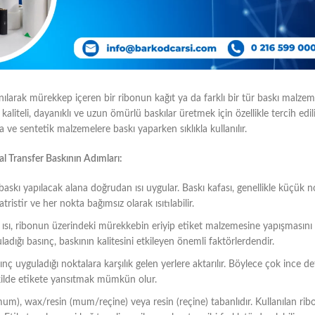
lanılarak mürekkep içeren bir ribonun kağıt ya da farklı bir tür baskı malze
liteli, dayanıklı ve uzun ömürlü baskılar üretmek için özellikle tercih edil
ara ve sentetik malzemelere baskı yaparken sıklıkla kullanılır.
l Transfer Baskının Adımları:
e baskı yapılacak alana doğrudan ısı uygular. Baskı kafası, genellikle küçük 
tristir ve her nokta bağımsız olarak ısıtılabilir.
 ısı, ribonun üzerindeki mürekkebin eriyip etiket malzemesine yapışmasını s
ladığı basınç, baskının kalitesini etkileyen önemli faktörlerdendir.
ç uyguladığı noktalara karşılık gelen yerlere aktarılır. Böylece çok ince det
kilde etikete yansıtmak mümkün olur.
mum), wax/resin (mum/reçine) veya resin (reçine) tabanlıdır. Kullanılan rib