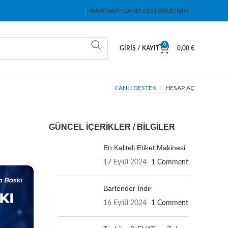
WHATSAPP CANLI DESTEK
İLETIŞIM
0
GIRIŞ / KAYIT
0,00
€
CANLI DESTEK
|
HESAP AÇ
GÜNCEL İÇERIKLER / BILGILER
En Kaliteli Etiket Makinesi
17 Eylül 2024
1 Comment
Bartender İndir
16 Eylül 2024
1 Comment