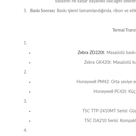
baskının ne kadar dayanıklı olacağını belirler.
Baskı Sonrası
: Baskı işlemi tamamlandığında, ribon ve etik
Termal Trans
Zebra ZD220t
: Masaüstü baskı 
Zebra GK420t: Masaüstü kulla
Honeywell PM42: Orta seviye endü
Honeywell PC42t: Küçük 
TSC TTP-2410MT Serisi: Güçlü 
TSC DA210 Serisi: Kompakt v