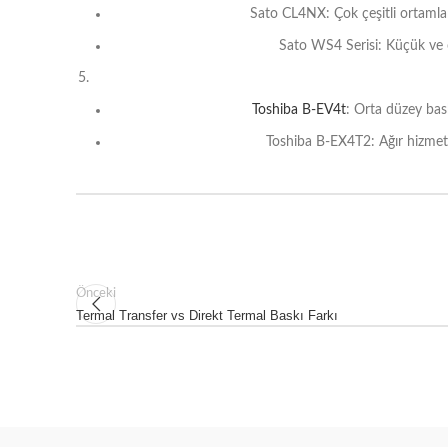
Sato CL4NX: Çok çeşitli ortamlard
Sato WS4 Serisi: Küçük ve or
Toshiba B-EV4t
: Orta düzey bask
Toshiba B-EX4T2: Ağır hizmet ti
Önceki
Termal Transfer vs Direkt Termal Baskı Farkı