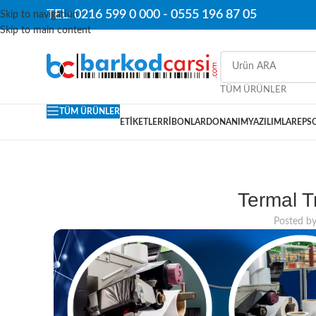
TEL: 0216 599 0 000 -
0555 196 87 05
Skip to navigation
Skip to main content
TÜM ÜRÜNLER
TÜM ÜRÜNLER
ETIKETLER
RIBONLAR
DONANIM
YAZILIMLAR
EPS
Termal T
Posted b