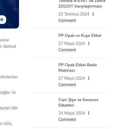
Toshiba B-EV4T ve Zebra
ZD220T Karşılaştırması
23 Temmuz 2024
1
Comment
PP Opak vs Kuşe Etiket
mesine
27 Mayıs 2024
1
ir. Barkod
Comment
PP Opak Etiket Baskı
Makinası
noktalardan
27 Mayıs 2024
1
Comment
ağlar. Isı
Cam Şişe ve Kavanoz
Etiketleri
ayları bile
24 Mayıs 2024
1
Comment
on türü,