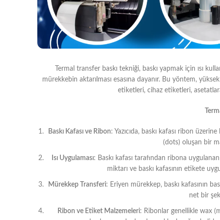
Termal transfer baskı tekniği, baskı yapmak için ısı kul
mürekkebin aktarılması esasına dayanır. Bu yöntem, yüksek ka
etiketleri, cihaz etiketleri, asetatl
Terma
Baskı Kafası ve Ribon
: Yazıcıda, baskı kafası ribon üzerin
(dots) oluşan bir ma
Isı Uygulaması
: Baskı kafası tarafından ribona uygulanan
miktarı ve baskı kafasının etikete uygu
Mürekkep Transferi
: Eriyen mürekkep, baskı kafasının basın
net bir şe
Ribon ve Etiket Malzemeleri
: Ribonlar genellikle wax (