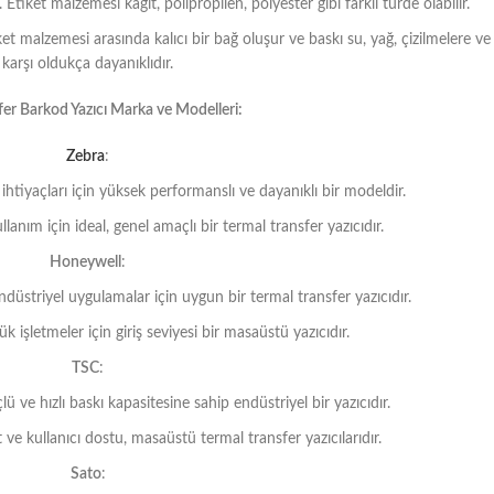
 Etiket malzemesi kağıt, polipropilen, polyester gibi farklı türde olabilir.
et malzemesi arasında kalıcı bir bağ oluşur ve baskı su, yağ, çizilmelere ve
karşı oldukça dayanıklıdır.
fer Barkod Yazıcı Marka ve Modelleri:
Zebra
:
ihtiyaçları için yüksek performanslı ve dayanıklı bir modeldir.
nım için ideal, genel amaçlı bir termal transfer yazıcıdır.
Honeywell
:
striyel uygulamalar için uygun bir termal transfer yazıcıdır.
işletmeler için giriş seviyesi bir masaüstü yazıcıdır.
TSC
:
ve hızlı baskı kapasitesine sahip endüstriyel bir yazıcıdır.
e kullanıcı dostu, masaüstü termal transfer yazıcılarıdır.
Sato
: