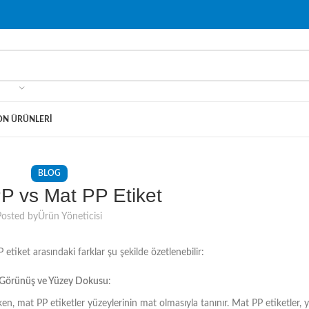
ON ÜRÜNLERI
BLOG
P vs Mat PP Etiket
Posted by
Ürün Yöneticisi
etiket arasındaki farklar şu şekilde özetlenebilir:
Görünüş ve Yüzey Dokusu
:
ken, mat PP etiketler yüzeylerinin mat olmasıyla tanınır. Mat PP etiketler,