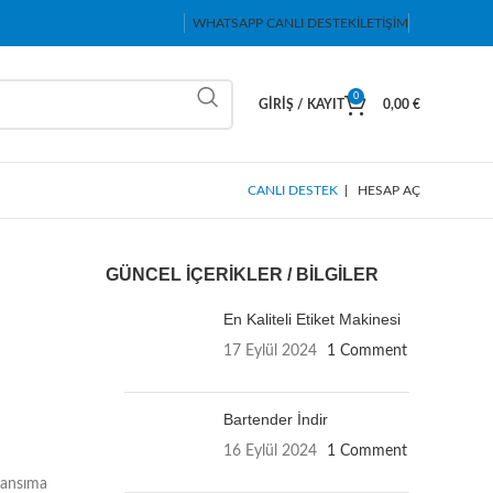
WHATSAPP CANLI DESTEK
İLETIŞIM
0
GIRIŞ / KAYIT
0,00
€
CANLI DESTEK
|
HESAP AÇ
GÜNCEL İÇERIKLER / BILGILER
En Kaliteli Etiket Makinesi
17 Eylül 2024
1 Comment
Bartender İndir
16 Eylül 2024
1 Comment
 yansıma