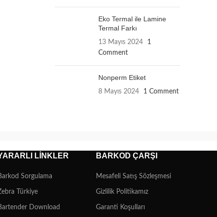
Eko Termal ile Lamine
Termal Farkı
13 Mayıs 2024
1
Comment
Nonperm Etiket
8 Mayıs 2024
1 Comment
YARARLI LINKLER
BARKOD ÇARŞI
Barkod Sorgulama
Mesafeli Satış Sözleşmesi
Zebra Türkiye
Gizlilik Politikamız
Bartender Download
Garanti Koşulları