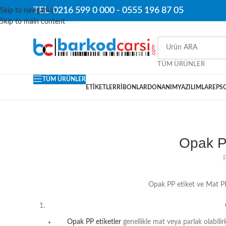
TEL: 0216 599 0 000 -
0555 196 87 05
Skip to navigation
Skip to main content
TÜM ÜRÜNLER
TÜM ÜRÜNLER
ETIKETLER
RIBONLAR
DONANIM
YAZILIMLAR
EPS
Opak P
Opak PP etiket ve Mat PP 
Opak PP etiketler
genellikle mat veya parlak olabilir