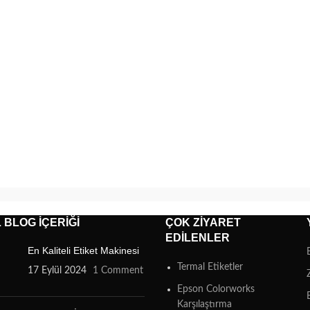
 BLOG İÇERIĞI
ÇOK ZIYARET
EDILENLER
En Kaliteli Etiket Makinesi
Termal Etiketler
17 Eylül 2024
1 Comment
Epson Colorworks
Karşılaştırma