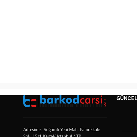
GÜNCEL
Adresimiz: Soğanlık Yeni Mah. Pamukkale
Sok. 15/1 Kartal/ İstanbul / TR